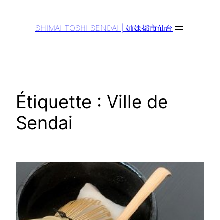
Aller
au
SHIMAI TOSHI SENDAI | 姉妹都市仙台
contenu
Étiquette :
Ville de
Sendai