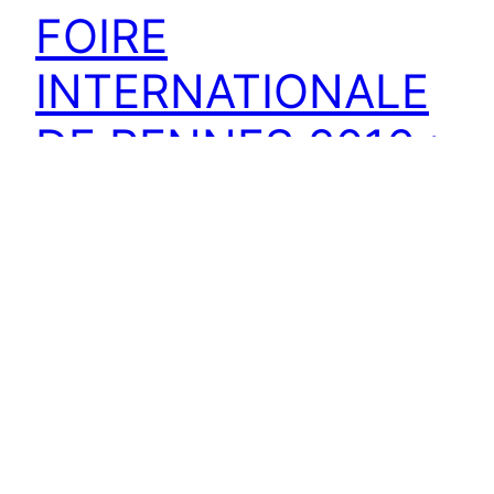
FOIRE
INTERNATIONALE
DE RENNES 2016 :
du 19 au 28 mars
L’association de Jumelage Rennes Sendai
participe à la Foire Internationale de Rennes qui
se tiendra du samedi 19 au lundi 28 mars 2016.
(lien site officiel) Cette année, l’invité d’honneur
est le Japon et nous tenons le stand avec la Ville
de Sendai. (partenariat avec le Parc Expo Rennes
et la Ville de Rennes). Vous pouvez…
17 mars 2016