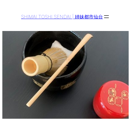
Aller
au
SHIMAI TOSHI SENDAI | 姉妹都市仙台
contenu