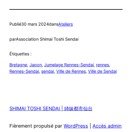
Publié
30 mars 2024
dans
Ateliers
par
Association Shimai Toshi Sendai
Étiquettes :
Bretagne
, 
Japon
, 
Jumelage Rennes-Sendai
, 
rennes
, 
Rennes-Sendai
, 
sendai
, 
Ville de Rennes
, 
Ville de Sendai
SHIMAI TOSHI SENDAI | 姉妹都市仙台
Fièrement propulsé par
WordPress
|
Accès admin